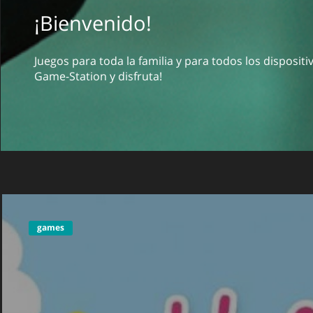
¡Bienvenido!
Juegos para toda la familia y para todos los disposit
Game-Station y disfruta!
games