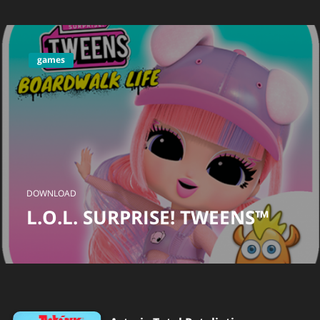
games
DOWNLOAD
L.O.L. SURPRISE! TWEENS™