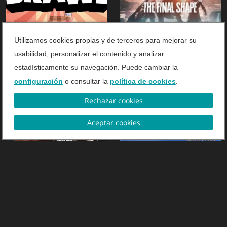
Utilizamos cookies propias y de terceros para mejorar su
usabilidad, personalizar el contenido y analizar
e-sports
e-sports
estadísticamente su navegación. Puede cambiar la
Guía del gamer: Brawl
Guía del Gamer: Destiny
configuración
o consultar la
política de cookies
.
Stars
2 The Final Shape
Rechazar cookies
DESCARGAR
DESCARGAR
Aceptar cookies