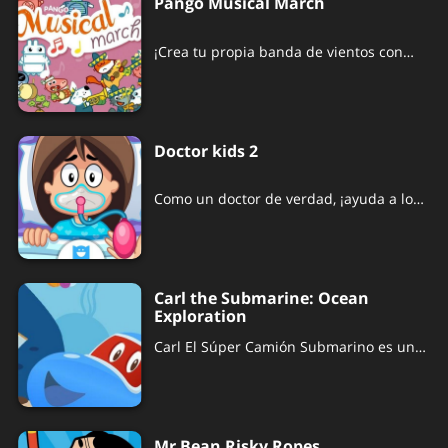
Pango Musical March
¡Crea tu propia banda de vientos con
PANGO MUSICAL MARCH!
Doctor kids 2
Como un doctor de verdad, ¡ayuda a los
niños a recuperarse!
Carl the Submarine: Ocean
Exploration
Carl El Súper Camión Submarino es un
juego para que las niñas y los niños
descubran la magia del mar sin límites.
Mr Bean Risky Ropes