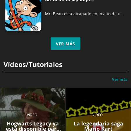
Mr. Bean está atrapado en lo alto de un
acantilado y necesita tu ayuda para
llegar a la seguridad.
VER MÁS
Vídeos/Tutoriales
Ver más
VIDEO
VIDEO
Hogwarts Legacy ya
La legendaria saga
está disponible para
Mario Kart