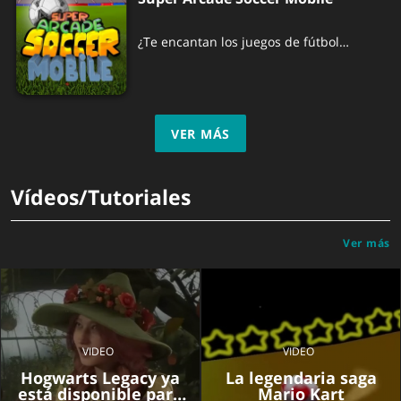
¿Te encantan los juegos de fútbol
clásicos como Sensible Soccer o Kick-Off?
¡Echa un vistazo a este juego!
VER MÁS
Vídeos/Tutoriales
Ver más
VIDEO
VIDEO
Hogwarts Legacy ya
La legendaria saga
está disponible para
Mario Kart