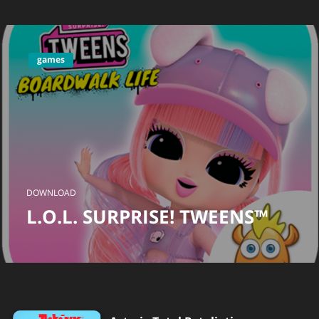
games
DOWNLOAD
L.O.L. SURPRISE! TWEENS™