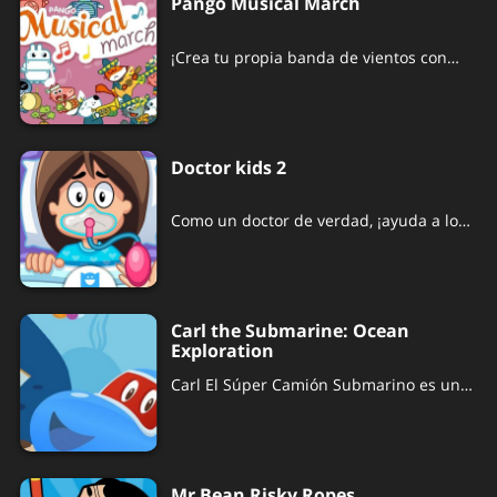
Pango Musical March
¡Crea tu propia banda de vientos con
PANGO MUSICAL MARCH!
Doctor kids 2
Como un doctor de verdad, ¡ayuda a los
niños a recuperarse!
Carl the Submarine: Ocean
Exploration
Carl El Súper Camión Submarino es un
juego para que las niñas y los niños
descubran la magia del mar sin límites.
Mr Bean Risky Ropes