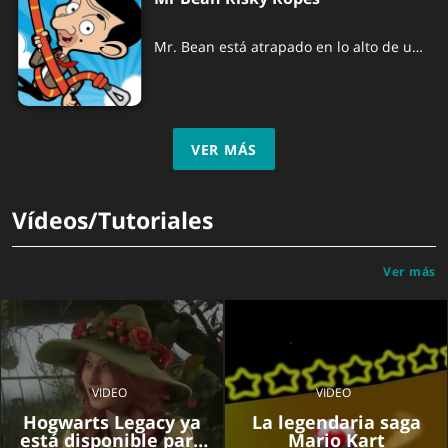
Mr. Bean está atrapado en lo alto de un
acantilado y necesita tu ayuda para
llegar a la seguridad.
VER MÁS
Vídeos/Tutoriales
Ver más
VIDEO
VIDEO
Hogwarts Legacy ya
La legendaria saga
está disponible para
Mario Kart