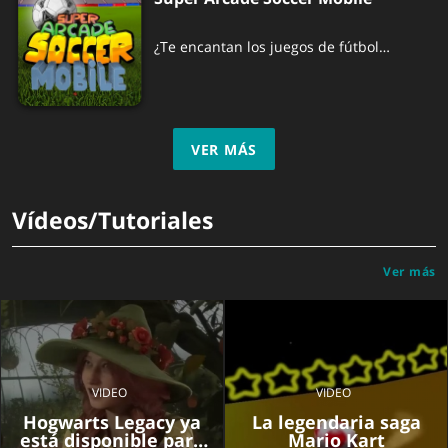
¿Te encantan los juegos de fútbol
clásicos como Sensible Soccer o Kick-Off?
¡Echa un vistazo a este juego!
VER MÁS
Vídeos/Tutoriales
Ver más
VIDEO
VIDEO
Hogwarts Legacy ya
La legendaria saga
está disponible para
Mario Kart