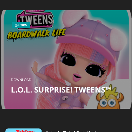
games
DOWNLOAD
L.O.L. SURPRISE! TWEENS™