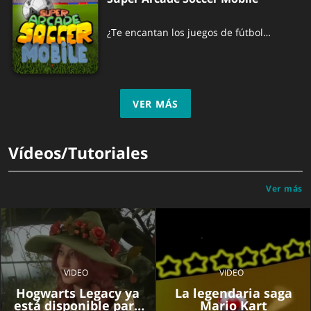
¿Te encantan los juegos de fútbol
clásicos como Sensible Soccer o Kick-Off?
¡Echa un vistazo a este juego!
VER MÁS
Vídeos/Tutoriales
Ver más
VIDEO
VIDEO
Hogwarts Legacy ya
La legendaria saga
está disponible para
Mario Kart